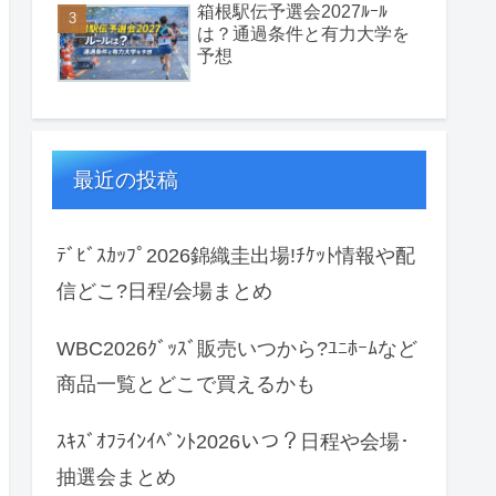
箱根駅伝予選会2027ﾙｰﾙ
は？通過条件と有力大学を
予想
最近の投稿
ﾃﾞﾋﾞｽｶｯﾌﾟ2026錦織圭出場!ﾁｹｯﾄ情報や配
信どこ?日程/会場まとめ
WBC2026ｸﾞｯｽﾞ販売いつから?ﾕﾆﾎｰﾑなど
商品一覧とどこで買えるかも
ｽｷｽﾞｵﾌﾗｲﾝｲﾍﾞﾝﾄ2026いつ？日程や会場･
抽選会まとめ