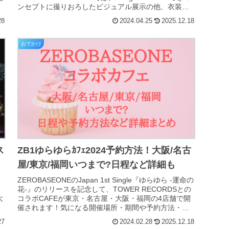
ンセプトに撮りおろしたビジュアル展示の他、衣装展
示やフォ...
28
2024.04.25
2025.12.18
おでかけ
ス
ZB1ゆらゆらｶﾌｪ2024予約方法！大阪/名古
屋/東京/福岡いつまで?日程など詳細も
ZEROBASEONEのJapan 1st Single『ゆらゆら -運命の
、
花-』のリリースを記念して、TOWER RECORDSとの
大
コラボCAFEが東京・名古屋・大阪・福岡の4店舗で開
催されます！気になる開催場所・期間や予約方法・当
日券は...
27
2024.02.28
2025.12.18