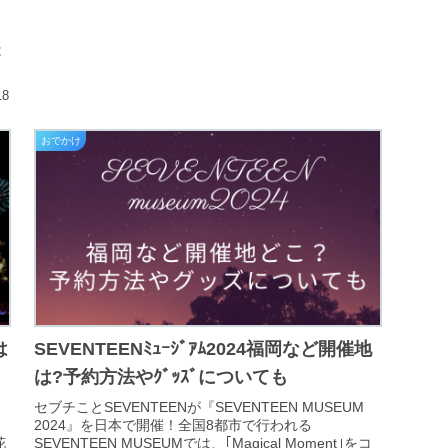
は
18
おでかけ
は
SEVENTEENﾐｭｰｼﾞｱﾑ2024福岡など開催地
は?予約方法やｸﾞｯｽﾞについても
セブチことSEVENTEENが『SEVENTEEN MUSEUM
2024』を日本で開催！全国8都市で行われる
花
SEVENTEEN MUSEUMでは、｢Magical Moment｣をコ