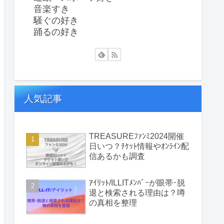
音楽すき
騒ぐの好き
踊るの好き
人気記事
TREASUREﾌｧﾝﾐ2024開催
日いつ？ﾁｹｯﾄ情報やｵﾝﾗｲﾝ配
信あるかも調査
ｱｲﾘｯﾄ/ILLITﾒﾝﾊﾞｰが眼帯･脱
退と検索される理由は？噂
の真相を整理