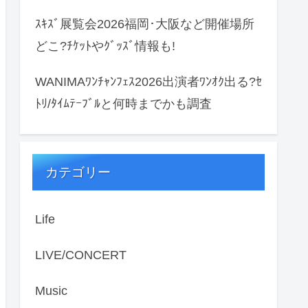
ｽｷｽﾞ展覧会2026福岡･大阪など開催場所
どこ?ﾁｹｯﾄやｸﾞｯｽﾞ情報も!
WANIMAﾜﾝﾁｬﾝﾌｪｽ2026出演者ﾜﾝｵｸ出る?ｾ
ﾄﾘ/ﾀｲﾑﾃｰﾌﾞﾙと何時までかも調査
カテゴリー
Life
LIVE/CONCERT
Music