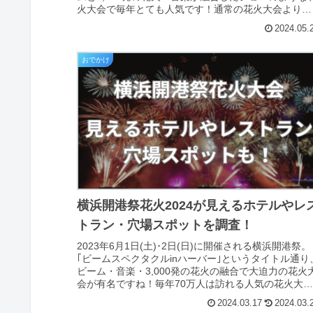
火大会で毎年とても人気です！通常の花火大会よりも
一足早く花火を楽しめたり、｢開...
2024.05.
おでかけ
横浜開港祭花火2024が見えるホテルやレ
トラン・穴場スポットを調査！
2023年6月1日(土)･2日(日)に開催される横浜開港祭。
｢ビームスペクタクルinハーバー｣というタイトル通り
ビーム・音楽・3,000発の花火の融合で大迫力の花火
会が有名ですね！毎年70万人は訪れる人気の花火大
会！そんな横浜開港祭花火...
2024.03.17
2024.03.