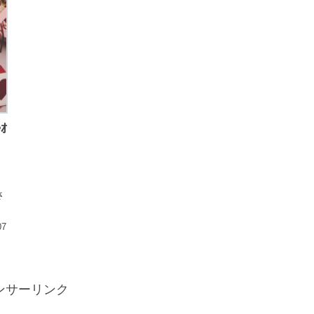
ｵ
さ
07
ンサーリンク