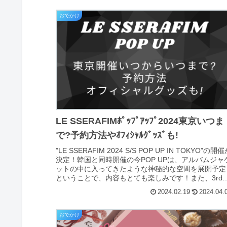
おでかけ
LE SSERAFIMﾎﾟｯﾌﾟｱｯﾌﾟ2024東京いつま
で?予約方法やｵﾌｨｼｬﾙｸﾞｯｽﾞも!
”LE SSERAFIM 2024 S/S POP UP IN TOKYO”の開
決定！韓国と同時開催の今POP UPは、アルバムジャ
ットの中に入ってきたような神秘的な空間を展開予定
ということで、内容もとても楽しみです！また、3rd
M...
2024.02.19
2024.04.
おでかけ