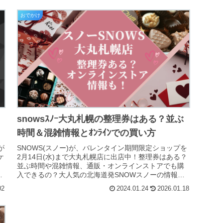
おでかけ
snowsｽﾉｰ大丸札幌の整理券はある？並ぶ
時間＆混雑情報とｵﾝﾗｲﾝでの買い方
催が
SNOWS(スノー)が、バレンタイン期間限定ショップを
ケ
2月14日(水)まで大丸札幌店に出店中！整理券はある？
並ぶ時間や混雑情報、通販・オンラインストアでも購
入できるの？大人気の北海道発SNOWスノーの情報を
まとめます！人気のスノーチーズにつ...
02
2024.01.24
2026.01.18