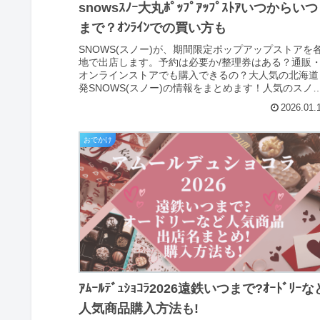
snowsｽﾉｰ大丸ﾎﾟｯﾌﾟｱｯﾌﾟｽﾄｱいつからいつ
まで？ｵﾝﾗｲﾝでの買い方も
SNOWS(スノー)が、期間限定ポップアップストアを
地で出店します。予約は必要か/整理券はある？通販
オンラインストアでも購入できるの？大人気の北海道
発SNOWS(スノー)の情報をまとめます！人気のスノ
チーズの販売はあるかも調べました！...
2026.01.
おでかけ
ｱﾑｰﾙﾃﾞｭｼｮｺﾗ2026遠鉄いつまで?ｵｰﾄﾞﾘｰな
人気商品購入方法も!