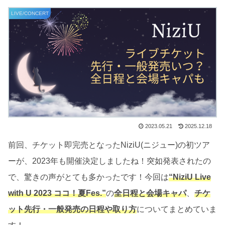
LIVE/CONCERT
2023.05.21
2025.12.18
前回、チケット即完売となったNiziU(ニジュー)の初ツア
ーが、2023年も開催決定しましたね！突如発表されたの
で、驚きの声がとても多かったです！今回は
“NiziU Live
with U 2023 ココ！夏Fes.”
の
全日程と会場キャパ
、
チケ
ット先行・一般発売の日程や取り方
についてまとめていま