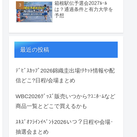
箱根駅伝予選会2027ﾙｰﾙ
は？通過条件と有力大学を
予想
最近の投稿
ﾃﾞﾋﾞｽｶｯﾌﾟ2026錦織圭出場!ﾁｹｯﾄ情報や配
信どこ?日程/会場まとめ
WBC2026ｸﾞｯｽﾞ販売いつから?ﾕﾆﾎｰﾑなど
商品一覧とどこで買えるかも
ｽｷｽﾞｵﾌﾗｲﾝｲﾍﾞﾝﾄ2026いつ？日程や会場･
抽選会まとめ