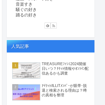
音楽すき
騒ぐの好き
踊るの好き
人気記事
TREASUREﾌｧﾝﾐ2024開催
日いつ？ﾁｹｯﾄ情報やｵﾝﾗｲﾝ配
信あるかも調査
ｱｲﾘｯﾄ/ILLITﾒﾝﾊﾞｰが眼帯･脱
退と検索される理由は？噂
の真相を整理