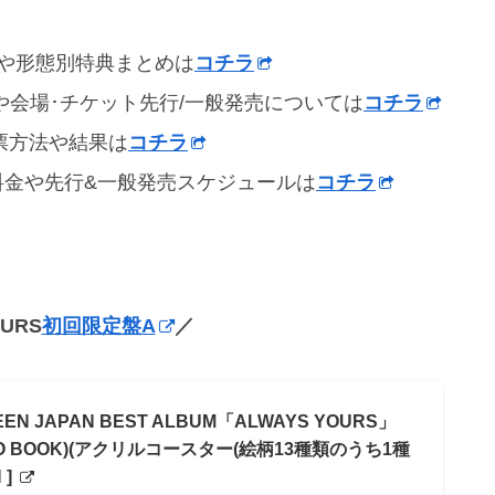
売日や形態別特典まとめは
コチラ
日程や会場･チケット先行/一般発売については
コチラ
投票方法や結果は
コチラ
報/料金や先行&一般発売スケジュールは
コチラ
OURS
初回限定盤A
／
 JAPAN BEST ALBUM「ALWAYS YOURS」
TO BOOK)(アクリルコースター(絵柄13種類のうち1種
 ]