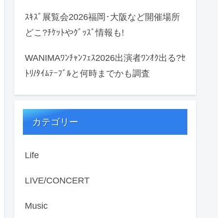
ｽｷｽﾞ展覧会2026福岡･大阪など開催場所
どこ?ﾁｹｯﾄやｸﾞｯｽﾞ情報も!
WANIMAﾜﾝﾁｬﾝﾌｪｽ2026出演者ﾜﾝｵｸ出る?ｾ
ﾄﾘ/ﾀｲﾑﾃｰﾌﾞﾙと何時までかも調査
カテゴリー
Life
LIVE/CONCERT
Music