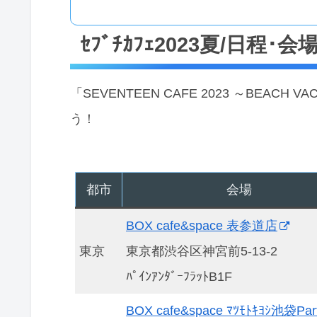
ｾﾌﾞﾁｶﾌｪ2023夏/日程･会
「SEVENTEEN CAFE 2023 ～BEA
う！
都市
会場
BOX cafe&space 表参道店
東京
東京都渋谷区神宮前5-13-2
ﾊﾟｲﾝｱﾝﾀﾞｰﾌﾗｯﾄB1F
BOX cafe&space ﾏﾂﾓﾄｷﾖｼ池袋Pa