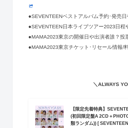
●SEVENTEENベストアルバム予約･発
●SEVENTEEN日本ライブツアー2023
●MAMA2023東京の開催日や出演者誰？
●MAMA2023東京チケット･リセール情
＼ALWAYS Y
【限定先着特典】SEVENTEEN
(初回限定盤A 2CD＋PHO
類ランダム)) [ SEVENTEEN