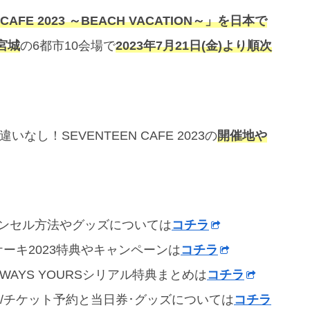
 CAFE 2023 ～BEACH VACATION～」を日本で
宮城
の6都市10会場で
2023年7月21日(金)より順次
し！SEVENTEEN CAFE 2023の
開催地や
キャンセル方法やグッズについては
コチラ
ケーキ2023特典やキャンペーンは
コチラ
ALWAYS YOURSシリアル特典まとめは
コチラ
･日程/チケット予約と当日券･グッズについては
コチラ