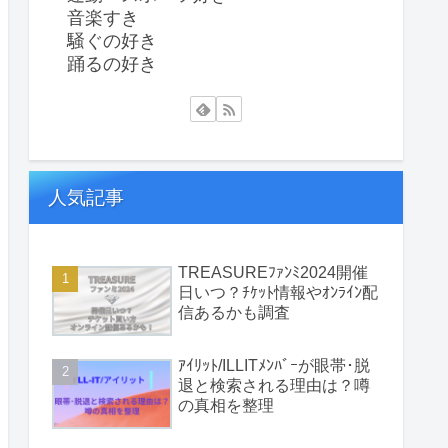
音楽すき
騒ぐの好き
踊るの好き
人気記事
TREASUREﾌｧﾝﾐ2024開催
日いつ？ﾁｹｯﾄ情報やｵﾝﾗｲﾝ配
信あるかも調査
ｱｲﾘｯﾄ/ILLITﾒﾝﾊﾞｰが眼帯･脱
退と検索される理由は？噂
の真相を整理