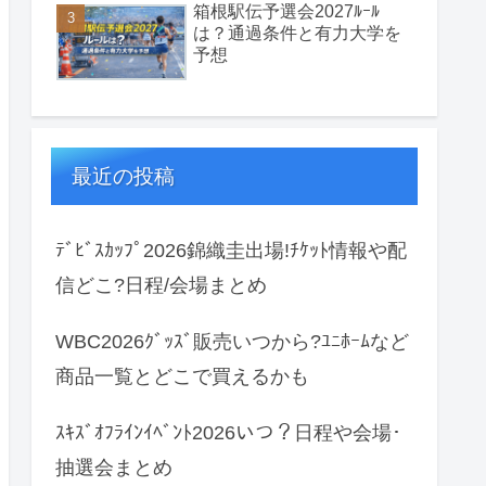
箱根駅伝予選会2027ﾙｰﾙ
は？通過条件と有力大学を
予想
最近の投稿
ﾃﾞﾋﾞｽｶｯﾌﾟ2026錦織圭出場!ﾁｹｯﾄ情報や配
信どこ?日程/会場まとめ
WBC2026ｸﾞｯｽﾞ販売いつから?ﾕﾆﾎｰﾑなど
商品一覧とどこで買えるかも
ｽｷｽﾞｵﾌﾗｲﾝｲﾍﾞﾝﾄ2026いつ？日程や会場･
抽選会まとめ