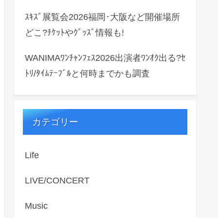
ｽｷｽﾞ展覧会2026福岡･大阪など開催場所
どこ?ﾁｹｯﾄやｸﾞｯｽﾞ情報も!
WANIMAﾜﾝﾁｬﾝﾌｪｽ2026出演者ﾜﾝｵｸ出る?ｾ
ﾄﾘ/ﾀｲﾑﾃｰﾌﾞﾙと何時までかも調査
カテゴリー
Life
LIVE/CONCERT
Music