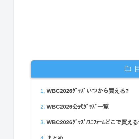
WBC2026ｸﾞｯｽﾞいつから買える?
WBC2026公式ｸﾞｯｽﾞ一覧
WBC2026ｸﾞｯｽﾞ/ﾕﾆﾌｫｰﾑどこで買える
まとめ