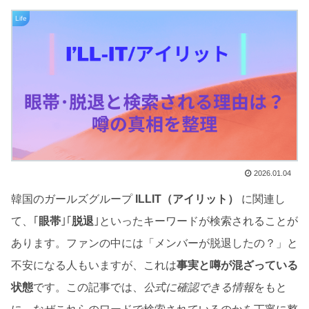
Life
2026.01.04
韓国のガールズグループ
ILLIT（アイリット）
に関連し
て、｢
眼帯
｣｢
脱退
｣といったキーワードが検索されることが
あります。ファンの中には「メンバーが脱退したの？」と
不安になる人もいますが、これは
事実と噂が混ざっている
状態
です。この記事では、
公式に確認できる情報
をもと