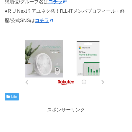
終順位/グループ名は
コチラ
●R U Next？アユネク発！I’LL-ITメンバプロフィール・経
歴/公式SNSは
コチラ
Life
スポンサーリンク