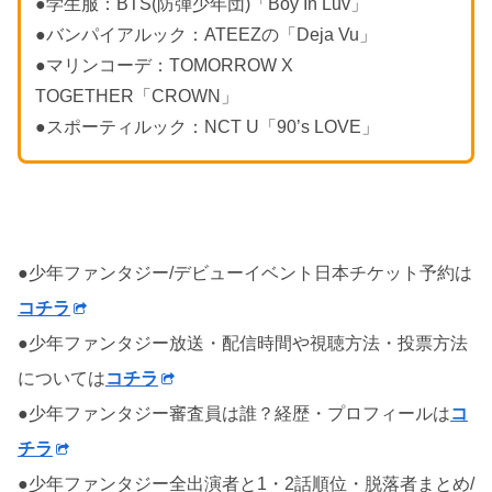
●学生服：BTS(防弾少年団)「Boy In Luv」
●バンパイアルック：ATEEZの「Deja Vu」
●マリンコーデ：TOMORROW X
TOGETHER「CROWN」
●スポーティルック：NCT U「90’s LOVE」
●少年ファンタジー/デビューイベント日本チケット予約は
コチラ
●少年ファンタジー放送・配信時間や視聴方法・投票方法
については
コチラ
●少年ファンタジー審査員は誰？経歴・プロフィールは
コ
チラ
●少年ファンタジー全出演者と1・2話順位・脱落者まとめ/