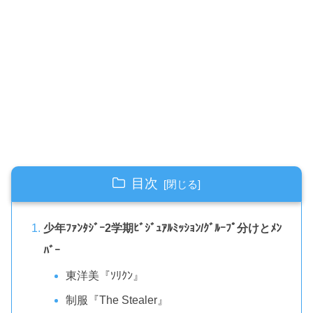
目次
少年ﾌｧﾝﾀｼﾞｰ2学期ﾋﾞｼﾞｭｱﾙﾐｯｼｮﾝ/ｸﾞﾙｰﾌﾟ分けとﾒﾝ
ﾊﾞｰ
東洋美『ｿﾘｸﾝ』
制服『The Stealer』