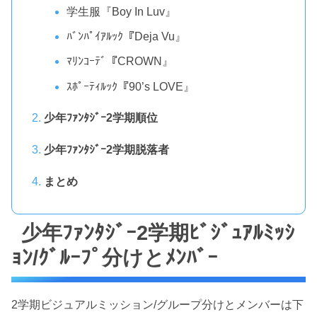
学生服『Boy In Luv』
ﾊﾞﾝﾊﾟｲｱﾙｯｸ『Deja Vu』
ﾏﾘﾝｺｰﾃﾞ『CROWN』
ｽﾎﾟｰﾃｨﾙｯｸ『90’s LOVE』
少年ﾌｧﾝﾀｼﾞｰ2学期順位
少年ﾌｧﾝﾀｼﾞｰ2学期脱落者
まとめ
少年ﾌｧﾝﾀｼﾞｰ2学期ﾋﾞｼﾞｭｱﾙﾐｯｼ
ｮﾝ/ｸﾞﾙｰﾌﾟ分けとﾒﾝﾊﾞｰ
2学期ビジュアルミッション/グループ分けとメンバーは下