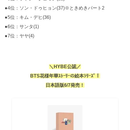
●4位：ソン・ドゥヒョン(37)※ときめきパート2
●5位：キム・デヒ(36)
●6位：サンタ(1)
●7位：ヤヤ(4)
＼HYBE公認／
BTS花様年華ｽﾄｰﾘｰの絵本ｼﾘｰｽﾞ！
日本語版6/7発売！