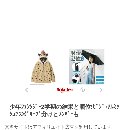
少年ﾌｧﾝﾀｼﾞｰ2学期の結果と順位!ﾋﾞｼﾞｭｱﾙﾐｯ
ｼｮﾝのｸﾞﾙｰﾌﾟ分けとﾒﾝﾊﾞｰも
※当サイトはアフィリエイト広告を利用しています。