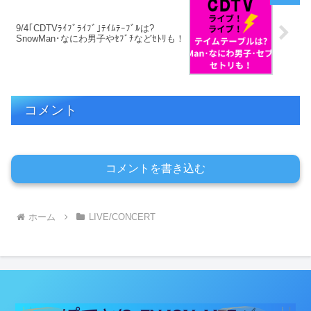
9/4｢CDTVﾗｲﾌﾞﾗｲﾌﾞ｣ﾃｲﾑﾃｰﾌﾞﾙは?
SnowMan･なにわ男子やｾﾌﾞﾁなどｾﾄﾘも！
コメント
コメントを書き込む
ホーム
LIVE/CONCERT