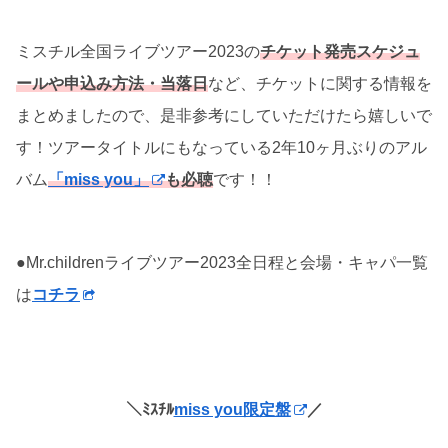
ミスチル全国ライブツアー2023の
チケット発売スケジュ
ールや申込み方法・当落日
など、チケットに関する情報を
まとめましたので、是非参考にしていただけたら嬉しいで
す！ツアータイトルにもなっている2年10ヶ月ぶりのアル
バム
「miss you」
も必聴
です！！
●Mr.childrenライブツアー2023全日程と会場・キャパ一覧
は
コチラ
＼ﾐｽﾁﾙ
miss you限定盤
／