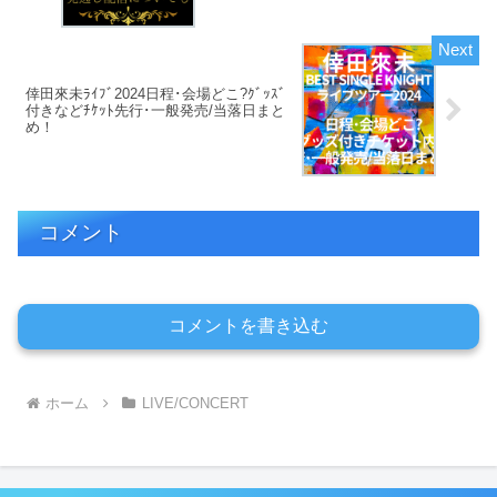
倖田來未ﾗｲﾌﾞ2024日程･会場どこ?ｸﾞｯｽﾞ
付きなどﾁｹｯﾄ先行･一般発売/当落日まと
め！
コメント
コメントを書き込む
ホーム
LIVE/CONCERT