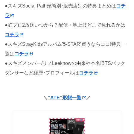
●スキズSocial Path形態別･販売店別の特典まとめは
コチ
ラ
●虹プロ2放送いつから？配信・地上波どこで見れるかは
コチラ
●スキズStrayKidsアルバム’5-STAR’買うならココ!特典一
覧は
コチラ
●スキズメンバー/リノLeeknowの由来や本名!BTSバック
ダンサーなど経歴･プロフィールは
コチラ
＼
”ATE”形態一覧
／