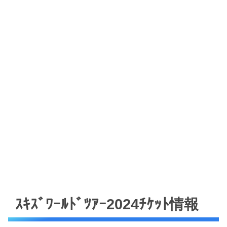
ｽｷｽﾞﾜｰﾙﾄﾞﾂｱｰ2024ﾁｹｯﾄ情報