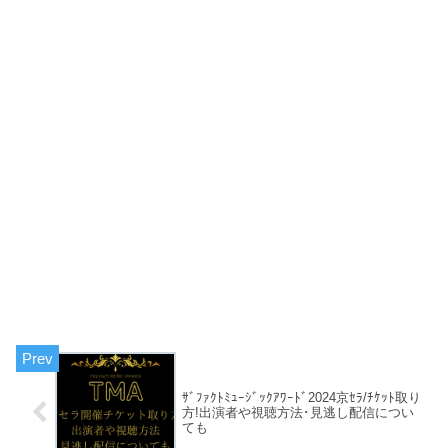
ｻﾞﾌｧｸﾄﾐｭｰｼﾞｯｸｱﾜｰﾄﾞ2024京ｾﾗ/ﾁｹｯﾄ取り
方!出演者や視聴方法･見逃し配信につい
ても