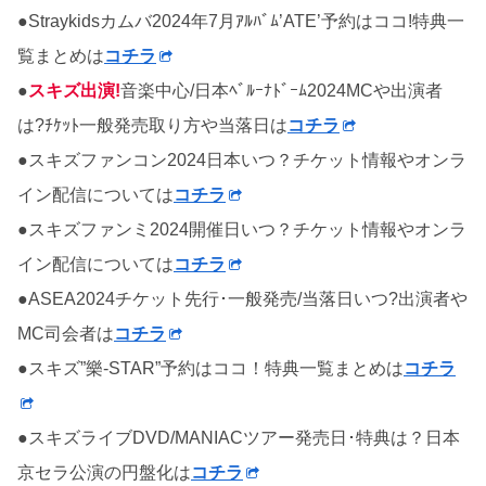
●Straykidsカムバ2024年7月ｱﾙﾊﾞﾑ’ATE’予約はココ!特典一
覧まとめは
コチラ
●
スキズ出演!
音楽中心/日本ﾍﾞﾙｰﾅﾄﾞｰﾑ2024MCや出演者
は?ﾁｹｯﾄ一般発売取り方や当落日は
コチラ
●スキズファンコン2024日本いつ？チケット情報やオンラ
イン配信については
コチラ
●スキズファンミ2024開催日いつ？チケット情報やオンラ
イン配信については
コチラ
●ASEA2024チケット先行･一般発売/当落日いつ?出演者や
MC司会者は
コチラ
●スキズ”樂-STAR”予約はココ！特典一覧まとめは
コチラ
●スキズライブDVD/MANIACツアー発売日･特典は？日本
京セラ公演の円盤化は
コチラ