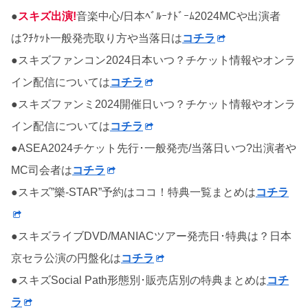
●
スキズ出演!
音楽中心/日本ﾍﾞﾙｰﾅﾄﾞｰﾑ2024MCや出演者
は?ﾁｹｯﾄ一般発売取り方や当落日は
コチラ
●スキズファンコン2024日本いつ？チケット情報やオンラ
イン配信については
コチラ
●スキズファンミ2024開催日いつ？チケット情報やオンラ
イン配信については
コチラ
●ASEA2024チケット先行･一般発売/当落日いつ?出演者や
MC司会者は
コチラ
●スキズ”樂-STAR”予約はココ！特典一覧まとめは
コチラ
●スキズライブDVD/MANIACツアー発売日･特典は？日本
京セラ公演の円盤化は
コチラ
●スキズSocial Path形態別･販売店別の特典まとめは
コチ
ラ