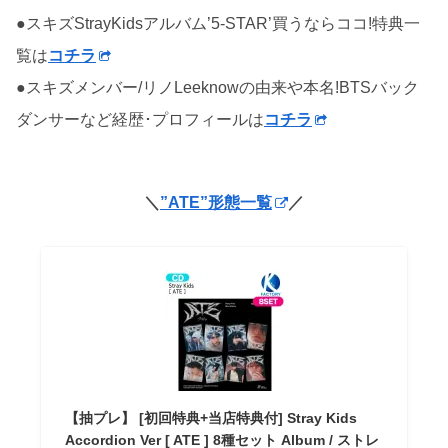
●スキズStrayKidsアルバム’5-STAR’買うならココ!特典一
覧は
コチラ
●スキズメンバー/リノLeeknowの由来や本名!BTSバック
ダンサーなど経歴･プロフィールは
コチラ
＼
”ATE”形態一覧
／
【抽プレ】 [初回特典+当店特典付] Stray Kids
Accordion Ver [ ATE ] 8種セット Album / ストレ