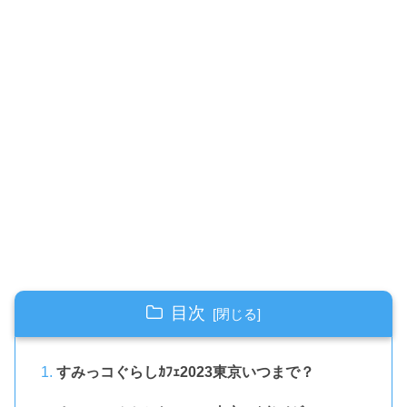
目次
すみっコぐらしｶﾌｪ2023東京いつまで？