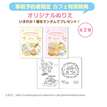
引用元：https://sumikkogurashi-tabemono-cafe.jp/information/osaka/