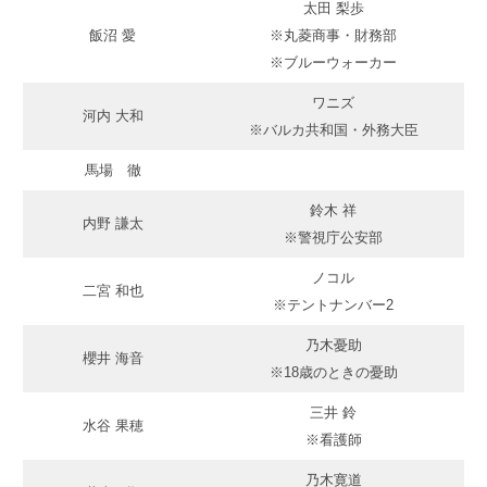
太田 梨歩
飯沼 愛
※丸菱商事・財務部
※ブルーウォーカー
ワニズ
河内 大和
※バルカ共和国・外務大臣
馬場 徹
鈴木 祥
内野 謙太
※警視庁公安部
ノコル
二宮 和也
※テントナンバー2
乃木憂助
櫻井 海音
※18歳のときの憂助
三井 鈴
水谷 果穂
※看護師
乃木寛道