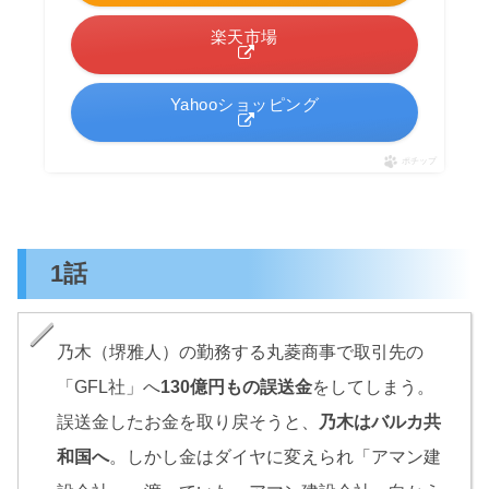
楽天市場
Yahooショッピング
ポチップ
1話
乃木（堺雅人）の勤務する丸菱商事で取引先の
「GFL社」へ
130億円もの誤送金
をしてしまう。
誤送金したお金を取り戻そうと、
乃木はバルカ共
和国へ
。しかし金はダイヤに変えられ「アマン建