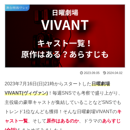
舞台/映画/テレビ
2023.09.05
2024.04.02
2023年7月16日(日)21時からスタートした
日曜劇場
VIVANT(ヴィヴァン)
！毎週SNSでも考察で盛り上がり、
主役級の豪華キャストが集結していることなどSNSでも
トレンド1位なんども獲得！そんな日曜劇場VIVANTの
キ
ャスト一覧
、そして
原作はあるのか
、ドラマの
あらすじ