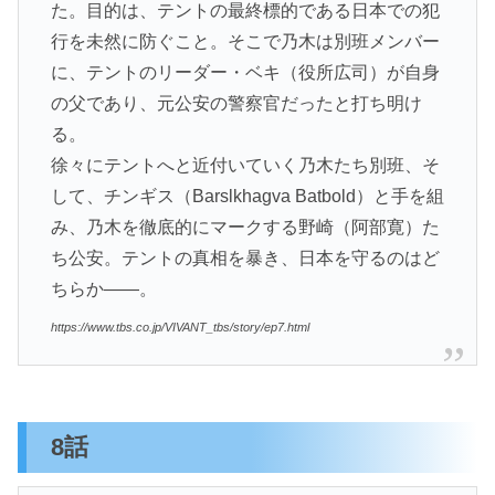
た。目的は、テントの最終標的である日本での犯
行を未然に防ぐこと。そこで乃木は別班メンバー
に、テントのリーダー・ベキ（役所広司）が自身
の父であり、元公安の警察官だったと打ち明け
る。
徐々にテントへと近付いていく乃木たち別班、そ
して、チンギス（Barslkhagva Batbold）と手を組
み、乃木を徹底的にマークする野崎（阿部寛）た
ち公安。テントの真相を暴き、日本を守るのはど
ちらか——。
https://www.tbs.co.jp/VIVANT_tbs/story/ep7.html
8話