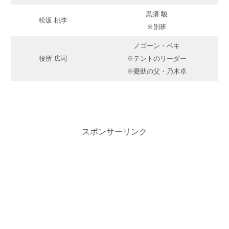
黒須 駿
松坂 桃李
※別班
ノゴーン・ベキ
役所 広司
※テントのリーダー
※憂助の父・乃木卓
スポンサーリンク