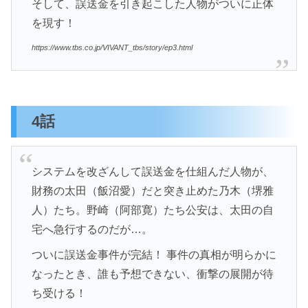
そして、誤送金を引き起こした人物がついに正体
を現す！
https://www.tbs.co.jp/VIVANT_tbs/story/ep3.html
4話
システムを改ざんして誤送金を仕組んだ人物が、
財務の太田（飯沼愛）だと突き止めた乃木（堺雅
人）たち。野崎（阿部寛）たち公安は、太田の自
宅へ急行するのだが…。
ついに誤送金事件が完結！ 事件の真相が明らかに
なったとき、誰も予想できない、衝撃の展開が待
ち受ける！