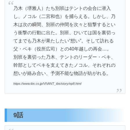
乃木（堺雅人）たち別班はテントの会合に潜入
し、ノコル（二宮和也）を捕らえる。しかし、乃
木は次の瞬間、別班の仲間を次々と狙撃するとい
う衝撃の行動に出た。別班、ひいては国を裏切っ
てまでも乃木が果たしたい“想い”。そして訪れる
父・ベキ（役所広司）との40年越しの再会…。
別班を裏切った乃木、テントのリーダー・ベキ、
幹部としてベキを支えてきたノコル、それぞれの
想いが絡み合い、予測不能な物語が紡がれる。
https://www.tbs.co.jp/VIVANT_tbs/story/ep8.html
9話