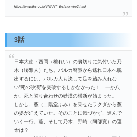
https://www.tbs.co.jp/VIVANT_tbs/story/ep2.html
3話
日本大使・西岡（檀れい）の裏切りに気付いた乃
木（堺雅人）たち。バルカ警察から逃れ日本へ脱
出するには、バルカ人も決して足を踏み入れな
い“死の砂漠”を突破するしかなかった！ 一か八
か、死と隣り合わせの砂漠の横断が始まった。
しかし、薫（二階堂ふみ）を乗せたラクダから薫
の姿が消えていた。そのことに気づかず、進んで
いく一行。薫、そして乃木、野崎（阿部寛）の運
命は？