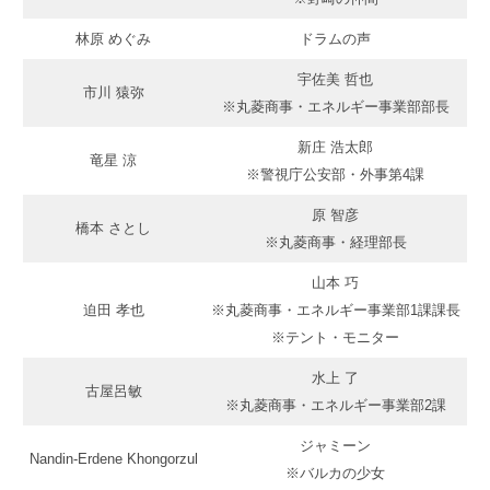
林原 めぐみ
ドラムの声
宇佐美 哲也
市川 猿弥
※丸菱商事・エネルギー事業部部長
新庄 浩太郎
竜星 涼
※警視庁公安部・外事第4課
原 智彦
橋本 さとし
※丸菱商事・経理部長
山本 巧
迫田 孝也
※丸菱商事・エネルギー事業部1課課長
※テント・モニター
水上 了
古屋呂敏
※丸菱商事・エネルギー事業部2課
ジャミーン
Nandin-Erdene Khongorzul
※バルカの少女