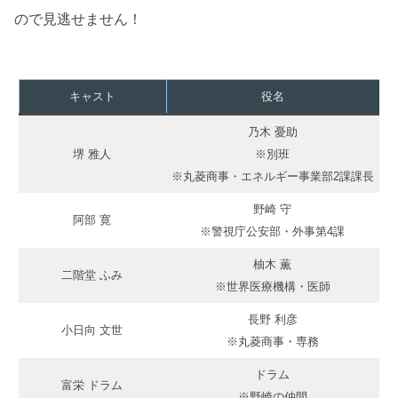
ので見逃せません！
キャスト
役名
乃木 憂助
堺 雅人
※別班
※丸菱商事・エネルギー事業部2課課長
野崎 守
阿部 寛
※警視庁公安部・外事第4課
柚木 薫
二階堂 ふみ
※世界医療機構・医師
長野 利彦
小日向 文世
※丸菱商事・専務
ドラム
富栄 ドラム
※野崎の仲間