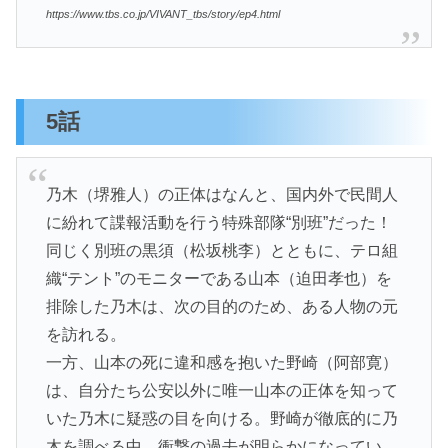
https://www.tbs.co.jp/VIVANT_tbs/story/ep4.html
5話
乃木（堺雅人）の正体はなんと、国内外で民間人
に紛れて諜報活動を行う特殊部隊“別班”だった！
同じく別班の黒須（松坂桃李）とともに、テロ組
織“テント”のモニターである山本（迫田孝也）を
排除した乃木は、次の目的のため、ある人物の元
を訪れる。
一方、山本の死に違和感を抱いた野崎（阿部寛）
は、自分たち公安以外に唯一山本の正体を知って
いた乃木に疑惑の目を向ける。野崎が徹底的に乃
木を調べる中、衝撃の過去が明らかになってい