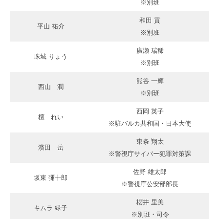
※別班
和田 貢
平山 祐介
※別班
廣瀬 瑞稀
珠城 りょう
※別班
熊谷 一輝
西山 潤
※別班
西岡 英子
檀 れい
※駐バルカ共和国・日本大使
東条 翔太
濱田 岳
※警視庁サイバー犯罪対策課
佐野 雄太郎
坂東 彌十郎
※警視庁公安部部長
櫻井 里美
キムラ 緑子
※別班・司令