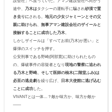
設会社」へ渡っていた。アマン建設会社へ向かう
途中、
乃木は
タクシーの運転手に騙され
砂漠で置
き去りに
される。
地元の少女ジャミーンとその父
親に助けられ
、
無事アマン建設会社のザイールと
接触することに成功した乃木
。
しかしザイールは「すべてお前(乃木)が悪い」と
爆弾のスイッチを押す。
公安刑事である野崎(阿部寛)に助けられたもの
の、爆破事件の容疑者となり
現地の警察に追われ
る乃木と野崎、そして医師の柚木(二階堂ふみ)は
必至の逃走劇
を繰り広げ、
日本大使館に逃げ込む
ことに成功
した。
VIVANTとは一体…？敵か味方か、味方か敵か
――