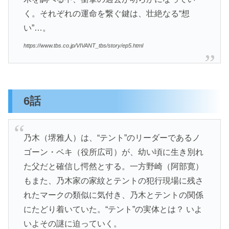
く。それぞれの運命を繋ぐ鍵は、壮絶なる“想
い”…。
https://www.tbs.co.jp/VIVANT_tbs/story/ep5.html
6話
乃木（堺雅人）は、“テント”のリーダーであるノ
ゴーン・ベキ（役所広司）が、幼い頃に生き別れ
た父だと確信し愕然とする。一方野崎（阿部寛）
もまた、乃木家の家紋とテントの犯行現場に残さ
れたマークの類似に気付き、乃木とテントの関係
にたどり着いていた。“テント”の実体とは？ いよ
いよその謎に迫っていく。