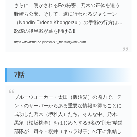
さらに、明かされるFの秘密、乃木の正体を追う
野崎ら公安、そして、遂に行われるジャミーン
（Nandin-Erdene Khongorzul）の手術の行方は…
怒涛の後半戦が幕を開ける!!
https://www.tbs.co.jp/VIVANT_tbs/story/ep6.html
7話
ブルーウォーカー・太田（飯沼愛）の協力で、テ
ントのサーバーからある重要な情報を得ることに
成功した乃木（堺雅人）たち。そんな中、乃木、
黒須（松坂桃李）をはじめとする6名の“別班”精鋭
部隊が、司令・櫻井（キムラ緑子）の下に集結し