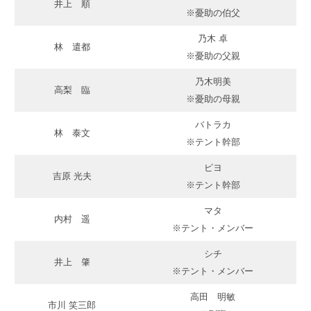
井上 順
※憂助の伯父
乃木 卓
林 遣都
※憂助の父親
乃木明美
高梨 臨
※憂助の母親
バトラカ
林 泰文
※テント幹部
ピヨ
吉原 光夫
※テント幹部
マタ
内村 遥
※テント・メンバー
シチ
井上 肇
※テント・メンバー
高田 明敏
市川 笑三郎