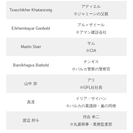
アディエル
Tsaschikher Khatanzorig
※ジャミーンの父親
アル＝ザイール
Erkhembayar Ganbold
※アマン建設会社
サム
Martin Starr
※CIA
チンギス
Barslkhagva Batbold
※バルカ警察の警察官
アリ
山中 崇
※GFL社社長
イリア・サイハン
真凛
※バルカの看護師・薫の同僚
河合 幸二
渡辺 邦斗
※丸菱商事・業務監査部