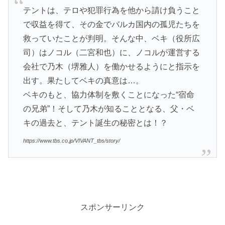
テントは、テロや犯罪行為を他から請け負うこと
で収益を得て、その金でバルカ国内の孤児たちを
救っていたことが判明。そんな中、ベキ（役所広
司）はノコル（二宮和也）に、ノコルが運営する
会社で乃木（堺雅人）を働かせるようにと指示を
出す。果たしてベキの真意は…。
ベキのもと、協力体制を敷くことになった“宿命
の兄弟”！そして乃木が知ることとなる、父・ベ
キの過去と、テント誕生の秘密とは！？
https://www.tbs.co.jp/VIVANT_tbs/story/
スポンサーリンク