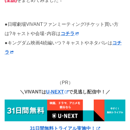
(全話)
をまとめてみました！
●日曜劇場VIVANTファンミーティング/チケット買い方
は?キャストや会場･内容は
コチラ
●キングダム映画4続編いつ？キャストやネタバレは
コチ
ラ
（PR）
＼VIVANTは
U-NEXT
で見逃し配信中！／
31日間無料トライアル実施中！