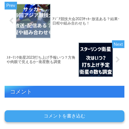
ｱｼﾞｱ競技大会2023ｻｯｶｰ放送ある？結果･
日程や組み合わせも！
ｽﾀｰﾘﾝｸ衛星2023打ち上げ予報いつ？方角
や肉眼で見えるか･衛星数も調査
コメント
コメントを書き込む