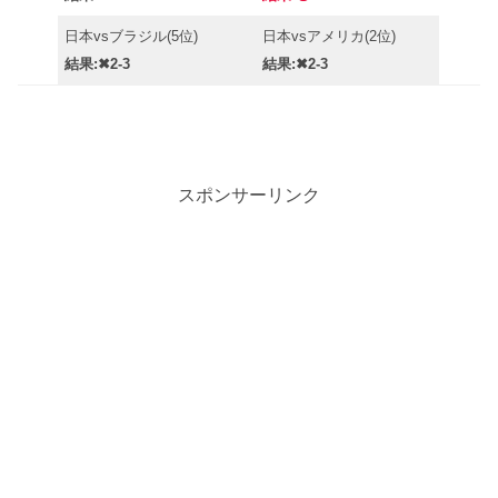
日本vsブラジル(5位)
日本vsアメリカ(2位)
結果:✖2-3
結果:✖2-3
スポンサーリンク