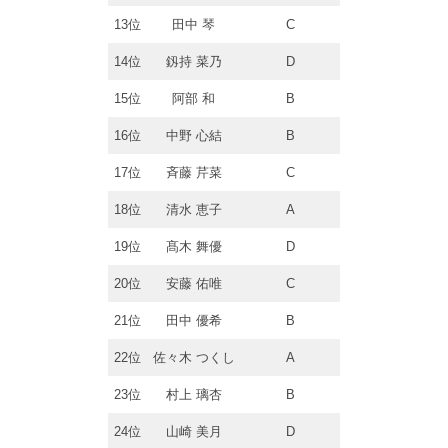
13位
田中 琴
C
14位
釼持 菜乃
D
15位
阿部 和
B
16位
中野 心結
B
17位
斉藤 芹菜
C
18位
清水 恵子
A
19位
髙木 舞優
D
20位
安藤 佑唯
C
21位
田中 優希
B
22位
佐々木 つくし
A
23位
村上 璃杏
B
24位
山崎 美月
D