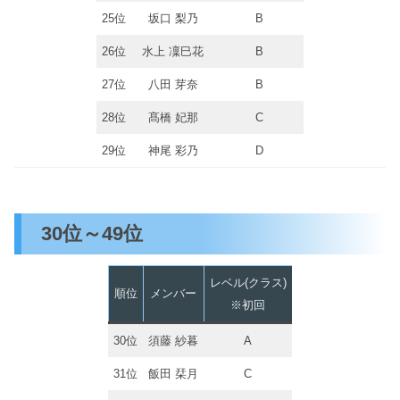
25位
坂口 梨乃
B
26位
水上 凜巳花
B
27位
八田 芽奈
B
28位
髙橋 妃那
C
29位
神尾 彩乃
D
30位～49位
レベル(クラス)
順位
メンバー
※初回
30位
須藤 紗暮
A
31位
飯田 栞月
C