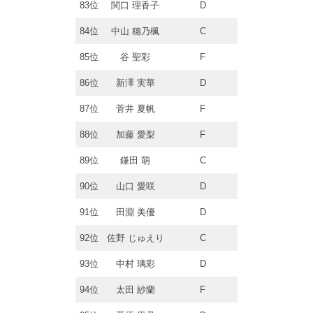
83位
関口 理香子
D
84位
中山 穗乃楓
C
85位
谷 聖彩
F
86位
新澤 実華
D
87位
菅井 夏帆
F
88位
加藤 愛梨
F
89位
鎌田 萌
C
90位
山口 愛咲
D
91位
田淵 美優
D
92位
佐野 じゅえり
C
93位
中村 璃彩
D
94位
太田 紗蘭
F