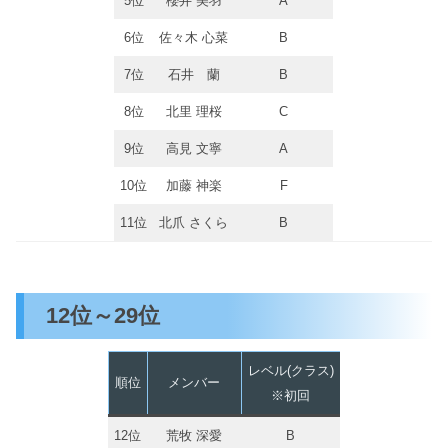
5位
櫻井 美羽
A
6位
佐々木 心菜
B
7位
石井 蘭
B
8位
北里 理桜
C
9位
高見 文寧
A
10位
加藤 神楽
F
11位
北爪 さくら
B
12位～29位
レベル(クラス)
順位
メンバー
※初回
12位
荒牧 深愛
B