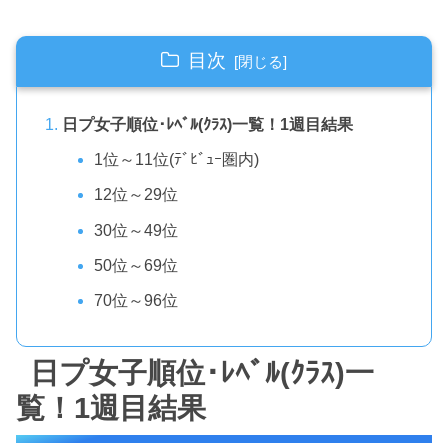
目次
日プ女子順位･ﾚﾍﾞﾙ(ｸﾗｽ)一覧！1週目結果
1位～11位(ﾃﾞﾋﾞｭｰ圏内)
12位～29位
30位～49位
50位～69位
70位～96位
日プ女子順位･ﾚﾍﾞﾙ(ｸﾗｽ)一
覧！1週目結果