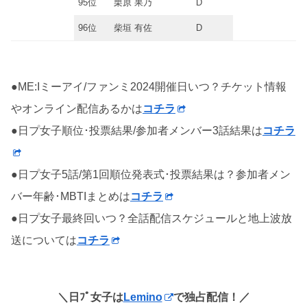
95位
栗原 果乃
D
96位
柴垣 有佐
D
●ME:Iミーアイ/ファンミ2024開催日いつ？チケット情報
やオンライン配信あるかは
コチラ
●日プ女子順位･投票結果/参加者メンバー3話結果は
コチラ
●日プ女子5話/第1回順位発表式･投票結果は？参加者メン
バー年齢･MBTIまとめは
コチラ
●日プ女子最終回いつ？全話配信スケジュールと地上波放
送については
コチラ
＼日ﾌﾟ女子は
Lemino
で独占配信！／