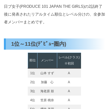
日プ女子(PRODUCE 101 JAPAN THE GIRLS)の2話終了
後に発表されたリアルタイム順位とレベル分けの、全参加
者メンバーまとめです。
1位～11位(ﾃﾞﾋﾞｭｰ圏内)
レベル(クラス)
順位
メンバー
※初回
1位
山本 すず
A
2位
加藤 心
A
3位
海老原 鼓
A
4位
笠原 桃奈
A