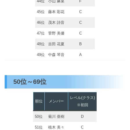
44位
小山 麻菜
F
45位
藤本 彩花
C
46位
茂木 詩音
C
47位
菅野 美優
C
48位
吉田 花夏
B
49位
中森 琴音
A
50位～69位
レベル(クラス)
順位
メンバー
※初回
50位
菊川 亜樹
D
51位
植木 美々
C