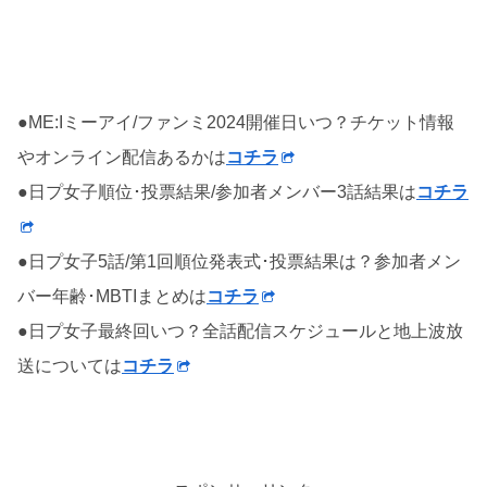
●ME:Iミーアイ/ファンミ2024開催日いつ？チケット情報
やオンライン配信あるかは
コチラ
●日プ女子順位･投票結果/参加者メンバー3話結果は
コチラ
●日プ女子5話/第1回順位発表式･投票結果は？参加者メン
バー年齢･MBTIまとめは
コチラ
●日プ女子最終回いつ？全話配信スケジュールと地上波放
送については
コチラ