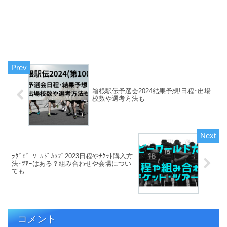
箱根駅伝予選会2024結果予想!日程･出場
校数や選考方法も
ﾗｸﾞﾋﾞｰﾜｰﾙﾄﾞｶｯﾌﾟ2023日程やﾁｹｯﾄ購入方
法･ﾂｱｰはある？組み合わせや会場につい
ても
コメント