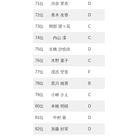
71位
渋谷 芽衣
D
72位
青木 友香
D
73位
岡部 望々花
C
74位
内山 凜
C
75位
古橋 沙也佳
D
76位
木野 稟子
C
77位
茂呂 空音
F
78位
黒川 穂香
B
79位
小林 さえ
C
80位
本橋 明桜
D
81位
中村 葵
D
82位
加藤 好実
D