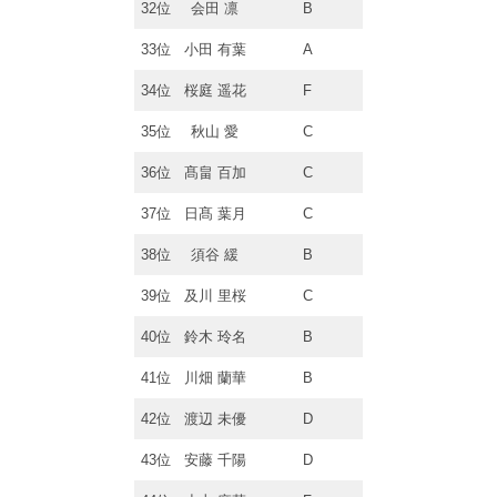
32位
会田 凛
B
33位
小田 有葉
A
34位
桜庭 遥花
F
35位
秋山 愛
C
36位
髙畠 百加
C
37位
日髙 葉月
C
38位
須谷 緩
B
39位
及川 里桜
C
40位
鈴木 玲名
B
41位
川畑 蘭華
B
42位
渡辺 未優
D
43位
安藤 千陽
D