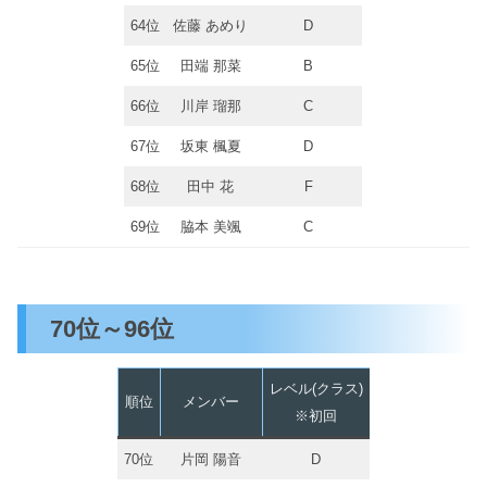
64位
佐藤 あめり
D
65位
田端 那菜
B
66位
川岸 瑠那
C
67位
坂東 楓夏
D
68位
田中 花
F
69位
脇本 美颯
C
70位～96位
レベル(クラス)
順位
メンバー
※初回
70位
片岡 陽音
D