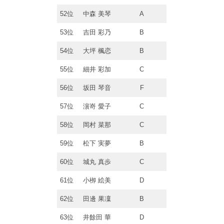
52位
中森 美琴
A
53位
吉田 彩乃
B
54位
大坪 楓恋
B
55位
細井 彩加
C
56位
坂田 琴音
F
57位
濵嵜 愛子
C
58位
岡村 菜那
C
59位
松下 実夢
B
60位
城丸 真歩
C
61位
小栁 絵美
D
62位
田邊 果凜
B
63位
井餘田 華
D